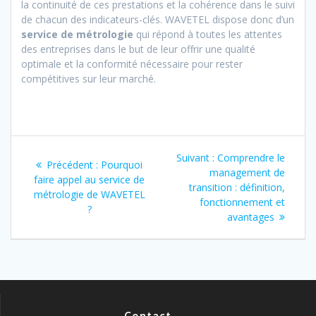
la continuité de ces prestations et la cohérence dans le suivi
de chacun des indicateurs-clés. WAVETEL dispose donc d’un
service de métrologie
qui répond à toutes les attentes
des entreprises dans le but de leur offrir une qualité
optimale et la conformité nécessaire pour rester
compétitives sur leur marché.
Navigation
Article
Suivant :
Comprendre le
Article
Précédent :
Pourquoi
de
suivant
management de
précédent
faire appel au service de
:
transition : définition,
:
métrologie de WAVETEL
l’article
fonctionnement et
?
avantages