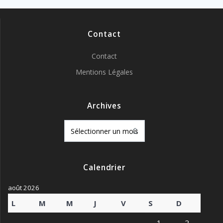
Contact
Contact
Mentions Légales
Archives
Archives
Calendrier
août 2026
L
M
M
J
V
S
D
1
2