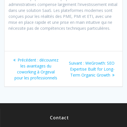
administratives compense largement l'investissement initial
dans une solution SaaS. Les plateformes modernes sont
conçues pour les réalités des PME, PMI et ETI, avec une
mise en place rapide et une prise en main intuitive qui ne
nécessite pas de compétences techniques particulières.
Navigation
Article
Précédent :
découvrez
Article
Suivant :
WeGrowth: SEO
de
précédent
les avantages du
suivant
Expertise Built for Long-
:
coworking à Orgeval
:
Term Organic Growth
l’article
pour les professionnels
Contact