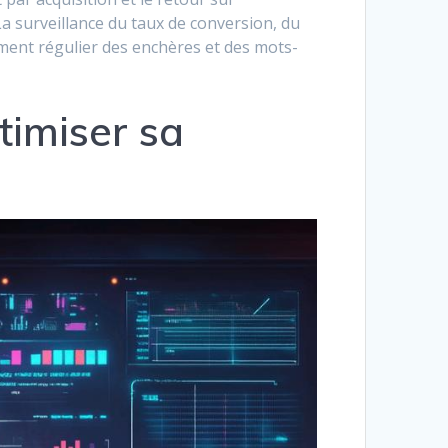
La surveillance du taux de conversion, du
ment régulier des enchères et des mots-
timiser sa