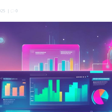
025
|
0