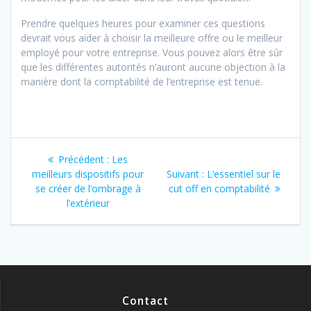
Prendre quelques heures pour examiner ces questions
devrait vous aider à choisir la meilleure offre ou le meilleur
employé pour votre entreprise. Vous pouvez alors être sûr
que les différentes autorités n’auront aucune objection à la
manière dont la comptabilité de l’entreprise est tenue.
Navigation
Article
Précédent :
Les
de
précédent
Article
meilleurs dispositifs pour
Suivant :
L’essentiel sur le
:
suivant
se créer de l’ombrage à
cut off en comptabilité
l’article
:
l’extérieur
Contact